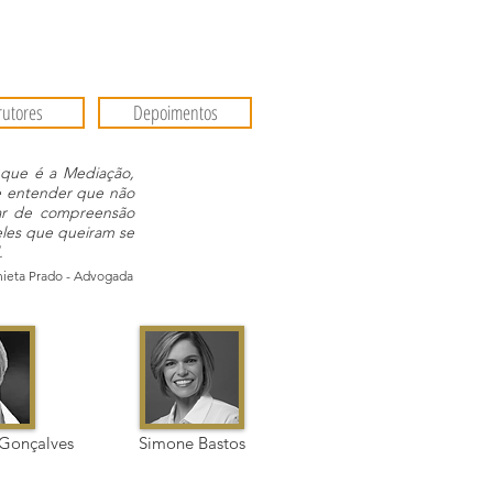
rutores
Depoimentos
 que é a Mediação,
 e entender que não
ar de compreensão
eles que queiram se
.
nieta Prado - Advogada
 Gonçalves
Simone Bastos